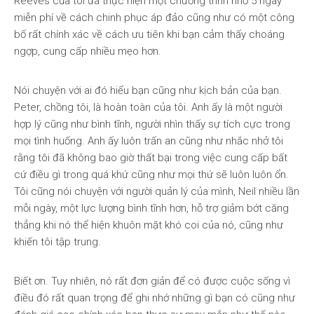
Reeves của tôi đã thực hiện một chương trình nhỏ 5 ngày
miễn phí về cách chinh phục áp đảo cũng như có một công
bố rất chính xác về cách ưu tiên khi bạn cảm thấy choáng
ngợp, cung cấp nhiều mẹo hơn.
Nói chuyện với ai đó hiểu bạn cũng như kịch bản của bạn.
Peter, chồng tôi, là hoàn toàn của tôi. Anh ấy là một người
hợp lý cũng như bình tĩnh, người nhìn thấy sự tích cực trong
mọi tình huống. Anh ấy luôn trấn an cũng như nhắc nhở tôi
rằng tôi đã không bao giờ thất bại trong việc cung cấp bất
cứ điều gì trong quá khứ cũng như mọi thứ sẽ luôn luôn ổn.
Tôi cũng nói chuyện với người quản lý của mình, Neil nhiều lần
mỗi ngày, một lực lượng bình tĩnh hơn, hỗ trợ giảm bớt căng
thẳng khi nó thể hiện khuôn mặt khó coi của nó, cũng như
khiến tôi tập trung.
Biết ơn. Tuy nhiên, nó rất đơn giản để có được cuộc sống vì
điều đó rất quan trọng để ghi nhớ những gì bạn có cũng như