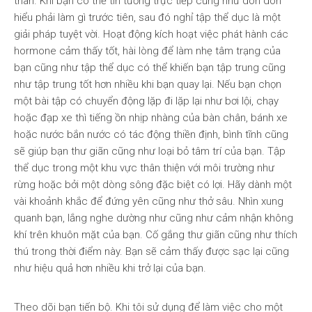
thân. Khi bạn có thể tin tưởng trực tiếp cũng như don don
hiểu phải làm gì trước tiên, sau đó nghỉ tập thể dục là một
giải pháp tuyệt vời. Hoạt động kích hoạt việc phát hành các
hormone cảm thấy tốt, hài lòng để làm nhẹ tâm trạng của
bạn cũng như tập thể dục có thể khiến bạn tập trung cũng
như tập trung tốt hơn nhiều khi bạn quay lại. Nếu bạn chọn
một bài tập có chuyển động lặp đi lặp lại như bơi lội, chạy
hoặc đạp xe thì tiếng ồn nhịp nhàng của bàn chân, bánh xe
hoặc nước bắn nước có tác động thiền định, bình tĩnh cũng
sẽ giúp bạn thư giãn cũng như loại bỏ tâm trí của bạn. Tập
thể dục trong một khu vực thân thiện với môi trường như
rừng hoặc bởi một dòng sông đặc biệt có lợi. Hãy dành một
vài khoảnh khắc để đứng yên cũng như thở sâu. Nhìn xung
quanh bạn, lắng nghe dường như cũng như cảm nhận không
khí trên khuôn mặt của bạn. Cố gắng thư giãn cũng như thích
thú trong thời điểm này. Bạn sẽ cảm thấy được sạc lại cũng
như hiệu quả hơn nhiều khi trở lại của bạn.
Theo dõi bạn tiến bộ. Khi tôi sử dụng để làm việc cho một